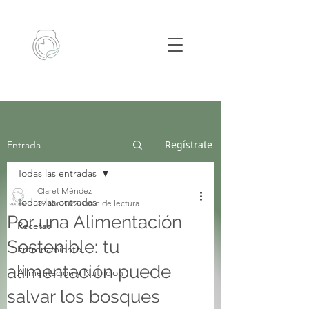
Regístrate
Entrada
Todas las entradas
Claret Méndez
Todas las entradas
19 abr 2022
3 min de lectura
Por una Alimentación
Recetas
Sostenible: tu
Entrenamiento
alimentación puede
Alimentacion y Nutricion
salvar los bosques