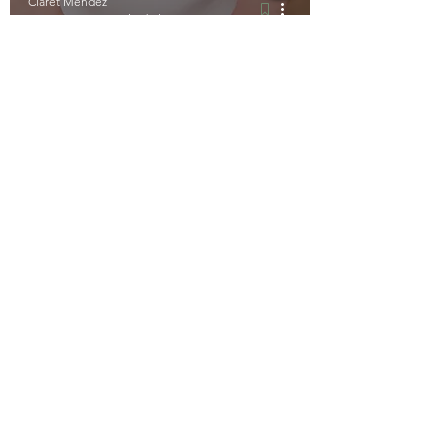
Claret Méndez
31 ene 2022
3 min de lectura
La verdadera cara de una
"Alimentación Saludable"
FIND ME ON