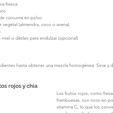
ca fresca
uro
 de cúrcuma en polvo
e vegetal (almendra, coco o avena)
a
 miel o dátiles para endulzar (opcional)
edientes hasta obtener una mezcla homogénea. Sirve y dis
tos rojos y chía 
Los frutos rojos, como fresa
frambuesas, son ricos en pol
vitamina C, lo que los convi