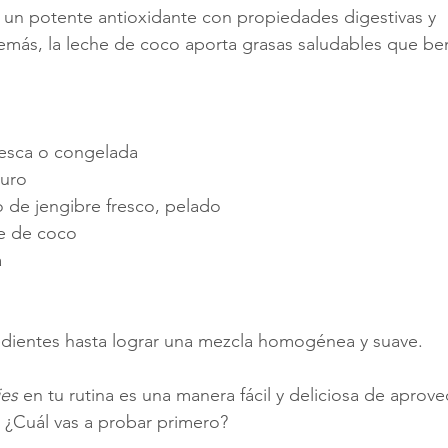
, un potente antioxidante con propiedades digestivas y 
demás, la leche de coco aporta grasas saludables que ben
resca o congelada
duro
 de jengibre fresco, pelado
he de coco
a
edientes hasta lograr una mezcla homogénea y suave.
es 
en tu rutina es una manera fácil y deliciosa de aprove
. ¿Cuál vas a probar primero?