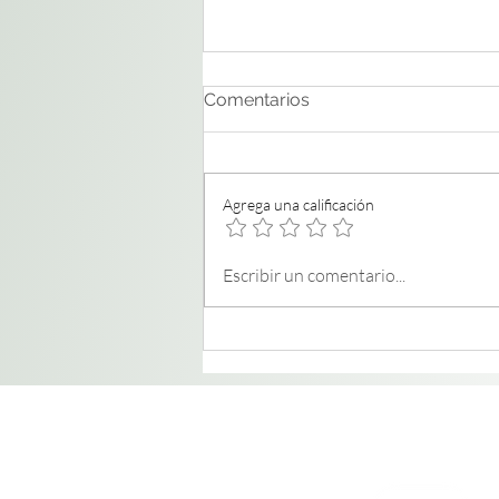
Comentarios
Agrega una calificación
Recetas rápidas y nutritivas
Escribir un comentario...
para desayunar