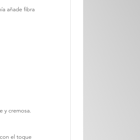
 
hía añade fibra 
e y cremosa. 
 con el toque 