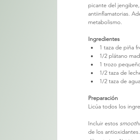
picante del jengibre
antiinflamatorias. A
metabolismo.
Ingredientes
1 taza de piña f
1/2 plátano ma
1 trozo pequeño
1/2 taza de lec
1/2 taza de agu
Preparación 
Licúa todos los ingr
Incluir estos 
smoothi
de los antioxidantes