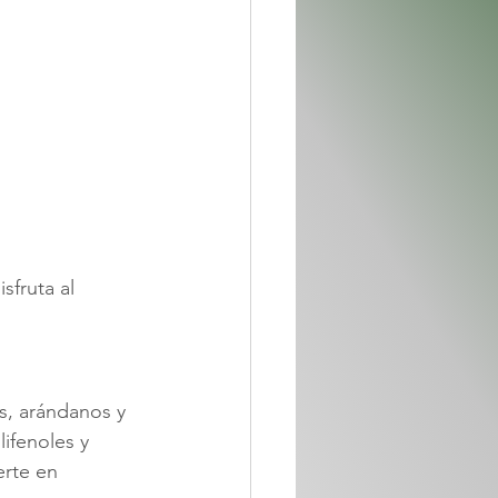
fruta al 
s, arándanos y 
ifenoles y 
erte en 