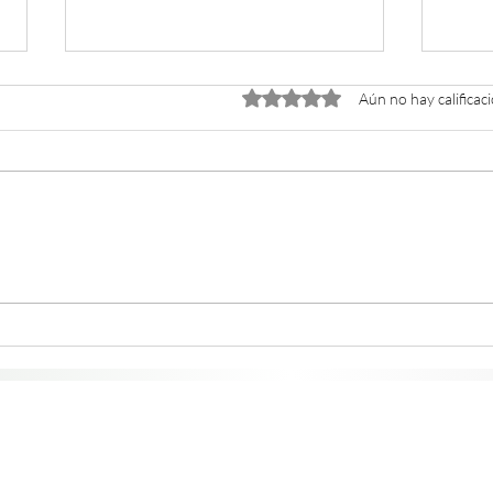
Obtuvo 0 de 5 estrellas.
Aún no hay calificac
Mindful eating: claves para
6 to
disfrutar cada bocado
madr
cual