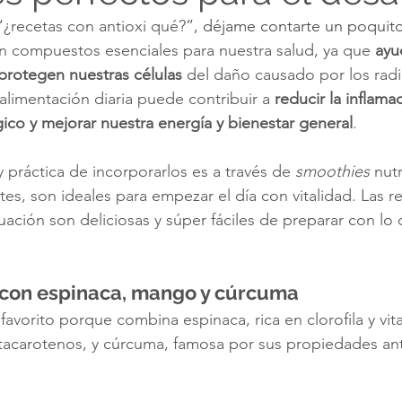
“
¿recetas con antioxi qué?
”, déjame contarte un poquito
n compuestos esenciales para nuestra salud, ya que 
ayu
 protegen nuestras células
 del daño causado por los radic
 alimentación diaria puede contribuir a 
reducir la inflamac
ico y mejorar nuestra energía y bienestar general
. 
 práctica de incorporarlos es a través de 
smoothies
 nut
es, son ideales para empezar el día con vitalidad. Las r
uación son deliciosas y súper fáciles de preparar con lo 
 con espinaca, mango y cúrcuma 
 favorito porque combina espinaca, rica en clorofila y vi
acarotenos, y cúrcuma, famosa por sus propiedades anti