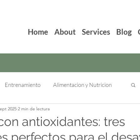
Home
About
Services
Blog
Entrenamiento
Alimentacion y Nutricion
sept 2025
2 min de lectura
on antioxidantes: tres
s perfectos para el des