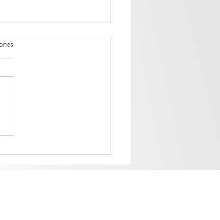
iones
asts de pan de masa
e para disfrutar a
quier hora