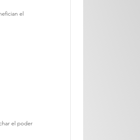
efician el 
char el poder 