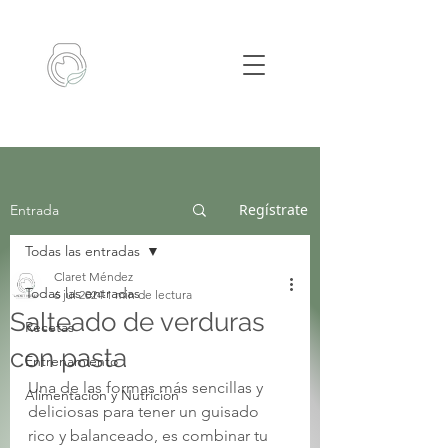
Regístrate
Entrada
Todas las entradas
Claret Méndez
Todas las entradas
6 jul 2024
1 min de lectura
Salteado de verduras
Recetas
con pasta
Entrenamiento
Una de las formas más sencillas y 
Alimentacion y Nutricion
deliciosas para tener un guisado 
rico y balanceado, es combinar tu 