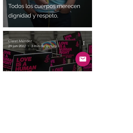
Todos los cuerpos merecen
dignidad y respeto,
Claret Méndez
29 jun 2022
3 min de lectura
¿Hay relación entre ser
LGTBQ+ y el riesgo de
desarrollar un TCA?