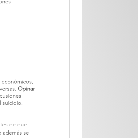
ones 
, económicos, 
versas. 
Opinar 
rcusiones 
 suicidio. 
tes de que 
ue además se 