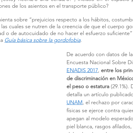
ones de los asientos en el transporte público? 
ienta sobre “prejuicios respecto a los hábitos, costumbr
 las cuales se nutren de la creencia de que el cuerpo g
tad o de autocuidado de no hacer el esfuerzo suficiente”
a 
Guía básica sobre la gordofobia
.  
De acuerdo con datos de la 
Encuesta Nacional Sobre Di
ENADIS 2017
, 
entre los pri
de discriminación en Méxic
el peso o estatura 
(29.1%). 
detalla un artículo publicad
UNAM
, el rechazo por carac
físicas se ejerce contra qui
apegan al modelo esperado,
piel blanca, rasgos afilados