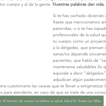
tro cuerpo y al de la gente. 
Nuestras palabras dan vida,
Si te has cachado diciendo 
frases que mencionamos arr
parecidas, o si te has topad
profesionales de la salud qu
tu cuerpo como un proyect
a la delgadez, que piensan 
sanas/os depende únicamen
pacientes, que habla de “sac
mantenerse saludables (lo q
equivale a decir “delgados”
adjudican algún padecimient
ra cuestionarte las causas que te llevan a estigmatizar 
s para atenderte, en caso de que se trate de una consu
e: El tamaño de cuerpo no define tu salud, Salud En Todas Las Tallas