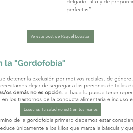
delgado, alto y de proporci
perfectas”.
Ve este post de Raquel Lobatón
 la "Gordofobia"
e detener la exclusión por motivos raciales, de género
necesitamos dejar de segregar a las personas de tallas di
las/os demás no es opción
; el hacerlo puede tener repe
en los trastornos de la conducta alimentaria e incluso el
Escucha: Tu salud no está en tus manos
amino de la gordofobia primero debemos estar conscien
reduce únicamente a los kilos que marca la báscula y q