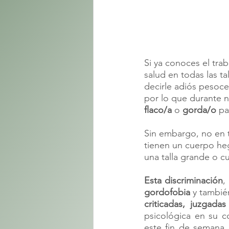
Si ya conoces el tra
salud en todas las ta
decirle adiós pesoce
por lo que durante n
flaco/a 
o 
gorda/o 
pa
Sin embargo, no en t
tienen un cuerpo he
una talla grande o c
Esta discriminación
,
gordofobia 
y tambié
criticadas, juzgada
psicológica en su c
este fin de semana,