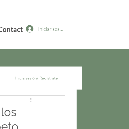
Contact
Iniciar sesión
Inicia sesión/ Regístrate
los
eto,