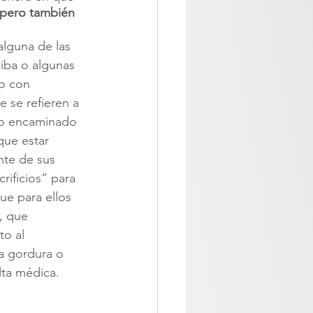
 pero también 
alguna de las 
iba o algunas 
o con 
e se refieren a 
o encaminado 
que estar 
te de sus 
rificios” para 
ue para ellos 
, que 
o al 
la gordura o 
lta médica.