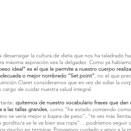
desarraigar la cultura de dieta que nos ha taladrado has
tra máxima aspiración sea la delgadez. Como ya había
“peso ideal” es el que le permite a nuestro cuerpo realiza
adecuada o mejor nombrado “Set point”
, no el que pre
utrición Claret consideramos que en vez de odiar la cor
argo de cuidar nuestra salud integral. 
tante: 
quitemos de nuestro vocabulario frases que dan 
 a las tallas grandes
, como “he estado comiendo como
ero se vería mejor si bajara de peso”, “te ves más llenit
 gordito/a se le ve bien esa ropa”… podríamos seguir c
mos mucho en terminar. Pongamos cuidado y amor a la 