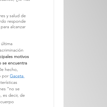
es y salud de 
ordo responde 
 para alcanzar 
última 
scriminación 
ncipales motivos 
o se encuentra 
De hecho, 
o por 
Gaceta 
terísticas 
enes “no se 
 es decir, de 
, cuerpo 