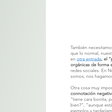
También necesitamos 
que lo normal, nues
en 
otra entrada
, el 
orgánicas de forma 
redes sociales. En N
somos, nos hagamos c
Otra cosa muy impor
connotación negativa
“tiene cara bonita, p
bien?”, “aunque está
ejemplos y tardaría