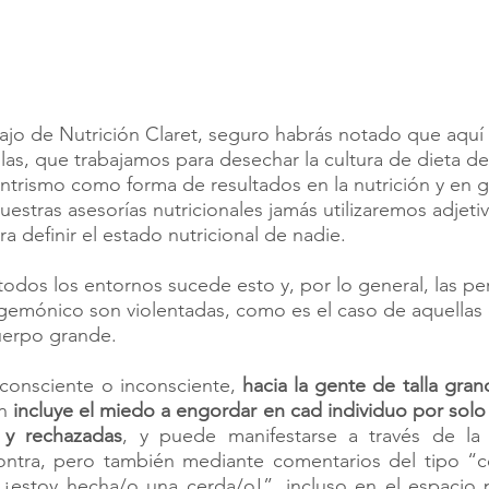
bajo de Nutrición Claret, seguro habrás notado que aquí 
llas, que trabajamos para desechar la cultura de dieta de 
ntrismo como forma de resultados en la nutrición y en ge
uestras asesorías nutricionales jamás utilizaremos adjet
ra definir el estado nutricional de nadie. 
odos los entornos sucede esto y, por lo general, las p
gemónico son violentadas, como es el caso de aquellas 
uerpo grande. 
 consciente o inconsciente,
 hacia la gente de talla gra
n
 incluye el miedo a engordar en cad individuo por solo 
s y rechazadas
, y puede manifestarse a través de la vi
ontra, pero también mediante comentarios del tipo “
 ¡estoy hecha/o una cerda/o!”, incluso en el espacio p