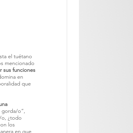
ta el tuétano 
mos mencionado 
r sus funciones 
domina en 
poralidad que 
una 
 gorda/o”, 
a/o, ¿todo 
on los 
manera en que 