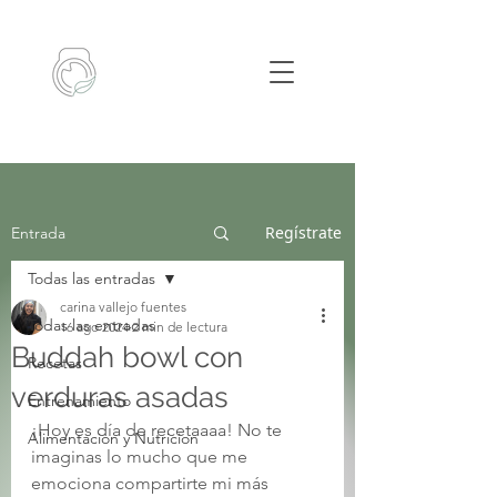
Regístrate
Entrada
Todas las entradas
carina vallejo fuentes
Todas las entradas
16 ago 2024
2 min de lectura
Buddah bowl con
Recetas
verduras asadas
Entrenamiento
¡Hoy es día de recetaaaa! No te 
Alimentacion y Nutricion
imaginas lo mucho que me 
emociona compartirte mi más 