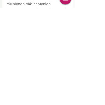
recibiendo más contenido 
interesante, suscríbete y sé parte de 
la familia Nutrición Claret.
Suscríbete aquí
Ver todo
Entradas recientes