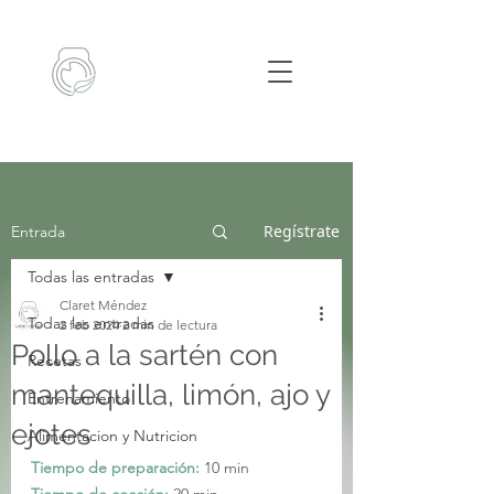
Regístrate
Entrada
Todas las entradas
Claret Méndez
Todas las entradas
2 feb 2024
2 min de lectura
Pollo a la sartén con
Recetas
mantequilla, limón, ajo y
Entrenamiento
ejotes
Alimentacion y Nutricion
Tiempo de preparación:
 10 min 